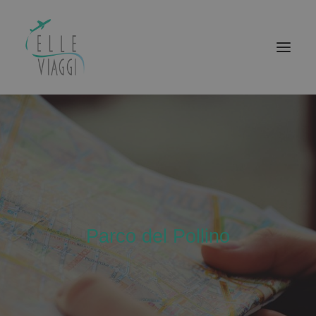
ELLEVIAGGI
BASILICATA BOUTIQUE
ACQUISTA IL TUO VIAGGIO
LUIGIA EVENTS
BASILICATA BELLEZZA
Parco del Pollino
CONTATTI
RICERCA
CARRELLO