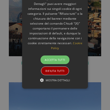
Dettagli" puoi avere maggiori
informazioni sui singoli cookie di ogni
categoria. Il pulsante "Rifiuta tutti" o la
chiusura del banner mediante
selezione del comando Chiudi "(X)"
comportano il permanere delle
impostazioni di default, e dunque la
continuazione della navigazione con i
cookie strettamente necessari.
Cookie
Policy
ACCETTA TUTTI
Rotonda-Avventure e degustazioni
AGGIUNGI AL CARRELLO
90,00
€
RIFIUTA TUTTI
MOSTRA DETTAGLI