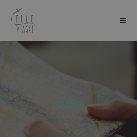
ELLEVIAGGI
BASILICATA BOUTIQUE
ACQUISTA IL TUO VIAGGIO
LUIGIA EVENTS
BASILICATA BELLEZZA
Shop
CONTATTI
RICERCA
CARRELLO