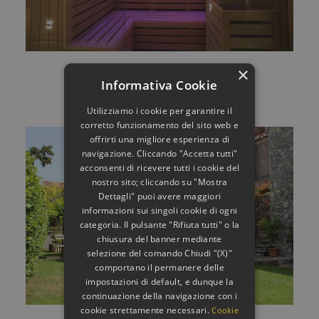
×
Borgo Ospitale, Rotonda
AGGIUNGI AL CARRELLO
Informativa Cookie
130,00
€
Utilizziamo i cookie per garantire il
corretto funzionamento del sito web e
offrirti una migliore esperienza di
navigazione. Cliccando "Accetta tutti"
acconsenti di ricevere tutti i cookie del
nostro sito; cliccando su "Mostra
Dettagli" puoi avere maggiori
informazioni sui singoli cookie di ogni
categoria. Il pulsante "Rifiuta tutti" o la
chiusura del banner mediante
selezione del comando Chiudi "(X)"
comportano il permanere delle
impostazioni di default, e dunque la
continuazione della navigazione con i
cookie strettamente necessari.
Cookie