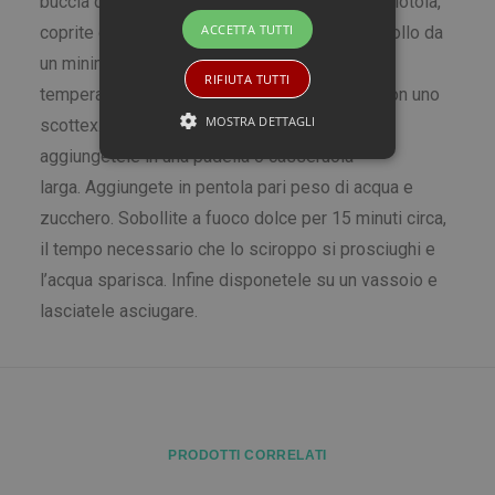
buccia delle arance. Inserite le scorze in una ciotola,
ACCETTA TUTTI
coprite di acqua abbondante. Lasciate in ammollo da
un minimo di 4 ad un massimo di 6 giorni a
RIFIUTA TUTTI
temperatura ambiente senza coprire se non con uno
MOSTRA DETTAGLI
scottex. Sgocciolate le bucce, pesatele e
aggiungetele in una padella o casseruola
larga. Aggiungete in pentola pari peso di acqua e
zucchero. Sobollite a fuoco dolce per 15 minuti circa,
il tempo necessario che lo sciroppo si prosciughi e
l’acqua sparisca. Infine disponetele su un vassoio e
lasciatele asciugare.
PRODOTTI CORRELATI