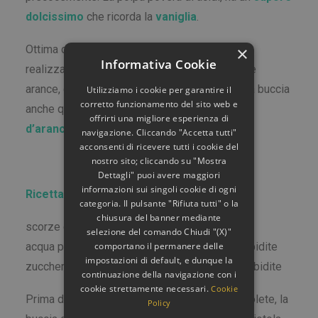
dolcissimo
che ricorda la
vaniglia
.
×
Ottima da mangiare fresca ma anche per la
Informativa Cookie
realizzazione di confetture, di torte con mela e
arance, di insalate di arance e…… non buttate la buccia
Utilizziamo i cookie per garantire il
corretto funzionamento del sito web e
anche quella è ottima per realizzare
scorze
offrirti una migliore esperienza di
d’arancia candite.
navigazione. Cliccando "Accetta tutti"
acconsenti di ricevere tutti i cookie del
nostro sito; cliccando su "Mostra
Dettagli" puoi avere maggiori
informazioni sui singoli cookie di ogni
Ricetta Scorzette d’arancia candite
categoria. Il pulsante "Rifiuta tutti" o la
chiusura del banner mediante
scorze di arancia a piacere
selezione del comando Chiudi "(X)"
comportano il permanere delle
acqua pari peso alle scorze di arancia ammorbidite
impostazioni di default, e dunque la
zucchero pari peso alle scorze arancia ammorbidite
continuazione della navigazione con i
cookie strettamente necessari.
Cookie
Prima di tutto tagliate della dimensione che volete, la
Policy